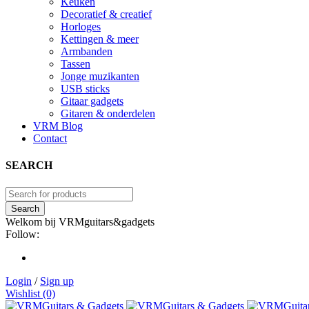
Keuken
Decoratief & creatief
Horloges
Kettingen & meer
Armbanden
Tassen
Jonge muzikanten
USB sticks
Gitaar gadgets
Gitaren & onderdelen
VRM Blog
Contact
SEARCH
Welkom bij VRMguitars&gadgets
Follow:
Login
/
Sign up
Wishlist (0)