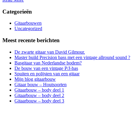
Categorieën
Gitaarbouwen
Uncategorized
Meest recente berichten
De zwarte gitaar van David Gilmour.
Master build Precision bass met een vintage allround sound ?
Basgitaar van Nederlandse bodem?
De bouw van een vintage P/J-bas
Spuiten en polijsten van een gitaar
Mijn blog gitaarbouw
Gitaar bouw – Houtsoorten
Gitaarbouw – body deel 1
Gitaarbouw – body deel 2
Gitaarbouw – body deel 3