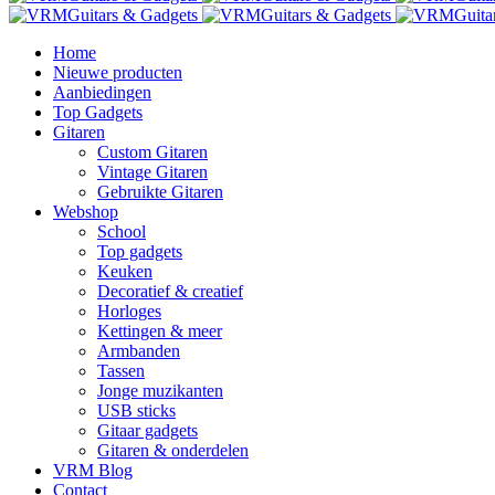
Home
Nieuwe producten
Aanbiedingen
Top Gadgets
Gitaren
Custom Gitaren
Vintage Gitaren
Gebruikte Gitaren
Webshop
School
Top gadgets
Keuken
Decoratief & creatief
Horloges
Kettingen & meer
Armbanden
Tassen
Jonge muzikanten
USB sticks
Gitaar gadgets
Gitaren & onderdelen
VRM Blog
Contact