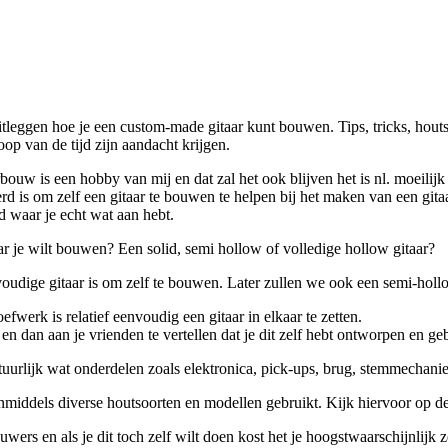
leggen hoe je een custom-made gitaar kunt bouwen. Tips, tricks, houtsoo
op van de tijd zijn aandacht krijgen.
arbouw is een hobby van mij en dat zal het ook blijven het is nl. moeil
rd is om zelf een gitaar te bouwen te helpen bij het maken van een gitaa
ed waar je echt wat aan hebt.
taar je wilt bouwen? Een solid, semi hollow of volledige hollow gitaar?
envoudige gitaar is om zelf te bouwen. Later zullen we ook een semi-hol
werk is relatief eenvoudig een gitaar in elkaar te zetten.
 en dan aan je vrienden te vertellen dat je dit zelf hebt ontworpen en g
tuurlijk wat onderdelen zoals elektronica, pick-ups, brug, stemmechaniek
 inmiddels diverse houtsoorten en modellen gebruikt. Kijk hiervoor op d
uwers en als je dit toch zelf wilt doen kost het je hoogstwaarschijnlijk 