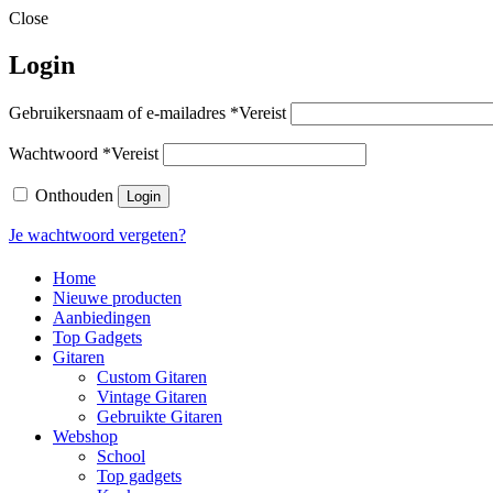
Close
Login
Gebruikersnaam of e-mailadres
*
Vereist
Wachtwoord
*
Vereist
Onthouden
Login
Je wachtwoord vergeten?
Home
Nieuwe producten
Aanbiedingen
Top Gadgets
Gitaren
Custom Gitaren
Vintage Gitaren
Gebruikte Gitaren
Webshop
School
Top gadgets