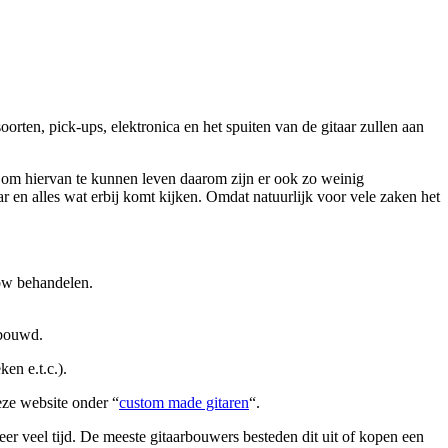
rten, pick-ups, elektronica en het spuiten van de gitaar zullen aan
ijk om hiervan te kunnen leven daarom zijn er ook zo weinig
r en alles wat erbij komt kijken. Omdat natuurlijk voor vele zaken het
low behandelen.
ebouwd.
en e.t.c.).
eze website onder “
custom made gitaren
“.
zeer veel tijd. De meeste gitaarbouwers besteden dit uit of kopen een