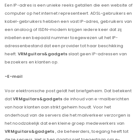
Een IP-adres is een unieke reeks getallen die een website of
computer op het internet representeert. ADSL-gebruikers en
kabel-gebruikers hebben een vast IP-adres, gebruikers van
een analoog of ISDN-modem krijgen iedere keer dat zij
inbellen een bepaald nummer toegewezen uit het IP-
adressenbestand dat een provider tot haar beschikking
heeft.
VRMguitars&gadgets
slaat geen IP-adressen van
bezoekers en klanten op.
-E-mail
Voor elektronische post geldt het briefgeheim. Dat betekent
dat
VRMguitars&gadgets
de inhoud van e-mailberichten
van haar klanten aan strikt geheim houdt. Voor het
onderhoud van de servers die het mailverkeer verzorgen is
het noodzakelijk dat een kleine groep medewerkers van
VRMguitars&gadgets
, de beheerders, toegang heeft tot
deze servers. Het is hen daarbij niet toegestaan om e-