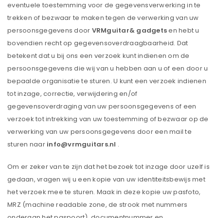
eventuele toestemming voor de gegevensverwerking in te
trekken of bezwaar te maken tegen de verwerking van uw
persoonsgegevens door
VRMguitar& gadgets
en hebt u
bovendien recht op gegevensoverdraagbaarheid. Dat
betekent dat u bij ons een verzoek kunt indienen om de
persoonsgegevens die wij van u hebben aan u of een door u
bepaalde organisatie te sturen. U kunt een verzoek indienen
tot inzage, correctie, verwijdering en/of
gegevensoverdraging van uw persoonsgegevens of een
verzoek tot intrekking van uw toestemming of bezwaar op de
verwerking van uw persoonsgegevens door een mail te
sturen naar
info@vrmguitars.nl
.
Om er zeker van te zijn dat het bezoek tot inzage door uzelf is
gedaan, vragen wij u een kopie van uw identiteitsbewijs met
het verzoek mee te sturen. Maak in deze kopie uw pasfoto,
MRZ (machine readable zone, de strook met nummers
onderaan het paspoort), documentnummer en