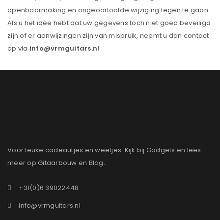
openbaarmaking en ongeoorloofde wijziging tegen te gaan.
Als u het idee hebt dat uw gegevens toch niet goed beveiligd
zijn of er aanwijzingen zijn van misbruik, neemt u dan contact
op via
info@vrmguitars.nl
.
Voor leuke cadeautjes en weetjes. Kijk bij Gadgets en lees
meer op Gitaarbouw en Blog.
+31(0)6 39022448
info@vrmguitars.nl