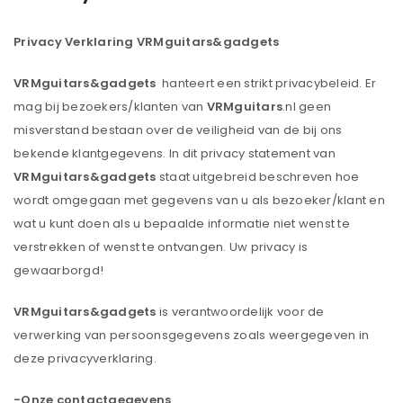
Privacy Verklaring VRMguitars&gadgets
VRMguitars&gadgets
hanteert een strikt privacybeleid. Er
mag bij bezoekers/klanten van
VRMguitars
.nl geen
misverstand bestaan over de veiligheid van de bij ons
bekende klantgegevens. In dit privacy statement van
VRMguitars&gadgets
staat uitgebreid beschreven hoe
wordt omgegaan met gegevens van u als bezoeker/klant en
wat u kunt doen als u bepaalde informatie niet wenst te
verstrekken of wenst te ontvangen. Uw privacy is
gewaarborgd!
VRMguitars&gadgets
is verantwoordelijk voor de
verwerking van persoonsgegevens zoals weergegeven in
deze privacyverklaring.
-Onze contactgegevens