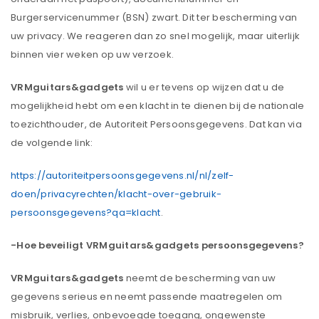
Burgerservicenummer (BSN) zwart. Dit ter bescherming van
uw privacy. We reageren dan zo snel mogelijk, maar uiterlijk
binnen vier weken op uw verzoek.
VRMguitars&gadgets
wil u er tevens op wijzen dat u de
mogelijkheid hebt om een klacht in te dienen bij de nationale
toezichthouder, de Autoriteit Persoonsgegevens. Dat kan via
de volgende link:
https://autoriteitpersoonsgegevens.nl/nl/zelf-
doen/privacyrechten/klacht-over-gebruik-
persoonsgegevens?qa=klacht
.
-Hoe beveiligt VRMguitars&gadgets persoonsgegevens?
VRMguitars&gadgets
neemt de bescherming van uw
gegevens serieus en neemt passende maatregelen om
misbruik, verlies, onbevoegde toegang, ongewenste