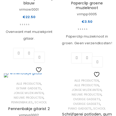
blauw
Paperclip groene
muzieknoot
vrmow0001
vrmpp0005
€
22.50
€
3.50
Ovenwant met muziekprint
Paperclip muzieknoot in
gitaar.
groen. Geen verzendkosten!
Wishlist
,
ALLE PRODUCTEN
Wishlist
,
ALLE PRODUCTEN
,
ALLE PRODUCTEN
,
GITAAR GADGETS
,
JONGE MUZIKANTEN
,
JONGE MUZIKANTEN
,
NIEUWE PRODUCTEN
,
NIEUWE PRODUCTEN
,
OVERIGE GADGETS
,
PENNENBAKJES
SCHOOL
,
OVERIGE GADGETS
,
Pennenbakje gitarist 2
PIANO GADGETS
SCHOOL
Schrijfgerei potloden, gum
vrmpg0002