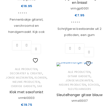
en liniaal
€
16.95
vrmgpl0001
€
7.95
Pennenbakje gitarist,
verchroomd en
Schrijfgerei bestaande uit 2
handgemaakt. Kijk ook
potloden, een gum
Wishlist
,
ALLE PRODUCTEN
Wishlist
,
ALLE PRODUCTEN
,
DECORATIEF & CREATIEF
,
GITAAR GADGETS
,
,
JONGE MUZIKANTEN
KLOKKEN
,
JONGE MUZIKANTEN
,
NIEUWE PRODUCTEN
,
,
NIEUWE PRODUCTEN
SCHOOL
,
OVERIGE GADGETS
SAX
SLEUTELHANGERS
Klok met saxofonist
Sleutelhanger gitaar blauw
vrmkl0003
vrmsl0007
€
19.75