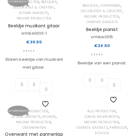
,
,
ALLE PRODUCTEN
BEELDJES
UITVERKOCHT
,
,
BEELDJES
CONTRABAS
,
DECORATIEF & CREATIEF
,
DECORATIEF & CREATIEF
,
GITAAR GADGETS
,
NIEUWE PRODUCTEN
NIEUWE PRODUCTEN
OVERIGE GADGETS
Beeldje muzikant gitaar
Beeldje pianist
vrmbe0010-1
vrmbe0015
€
39.95
€
34.50
Stalen beeldje van muzikant
Beeldje van een pianist.
met gitaar.
Wishlist
,
,
ALLE PRODUCTEN
ALLE PRODUCTEN
UITVERKOCHT
Wishlist
,
,
,
GITAAR GADGETS
KEUKEN
JONGE MUZIKANTEN
,
,
NIEUWE PRODUCTEN
NIEUWE PRODUCTEN
,
,
OVENWANTEN
OVERIGE GADGETS
PAPERCLIP
SCHOOL
Ovenwant met pannenlap