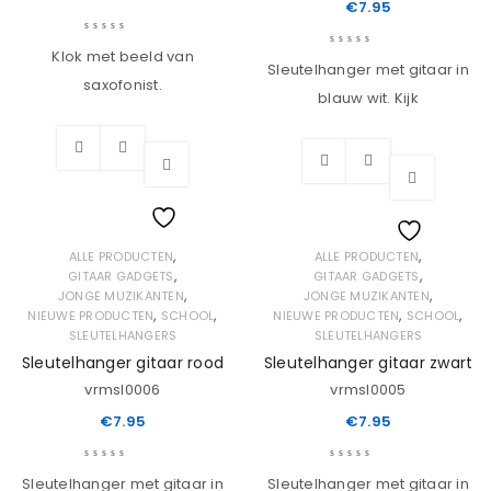
€
7.95
Klok met beeld van
Sleutelhanger met gitaar in
saxofonist.
blauw wit. Kijk
Wishlist
,
,
ALLE PRODUCTEN
ALLE PRODUCTEN
Wishlist
,
,
GITAAR GADGETS
GITAAR GADGETS
,
,
JONGE MUZIKANTEN
JONGE MUZIKANTEN
,
,
,
,
NIEUWE PRODUCTEN
SCHOOL
NIEUWE PRODUCTEN
SCHOOL
SLEUTELHANGERS
SLEUTELHANGERS
Sleutelhanger gitaar rood
Sleutelhanger gitaar zwart
vrmsl0006
vrmsl0005
€
7.95
€
7.95
Sleutelhanger met gitaar in
Sleutelhanger met gitaar in