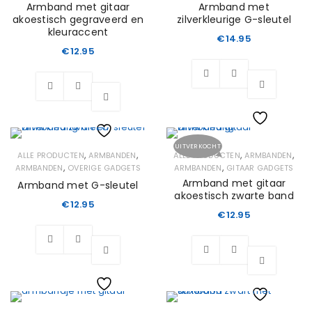
Armband met gitaar
Armband met
akoestisch gegraveerd en
zilverkleurige G-sleutel
kleuraccent
€
14.95
€
12.95
Wishlist
UITVERKOCHT
Wishlist
,
,
,
,
ALLE PRODUCTEN
ARMBANDEN
ALLE PRODUCTEN
ARMBANDEN
,
,
ARMBANDEN
OVERIGE GADGETS
ARMBANDEN
GITAAR GADGETS
Armband met gitaar
Armband met G-sleutel
akoestisch zwarte band
€
12.95
€
12.95
Wishlist