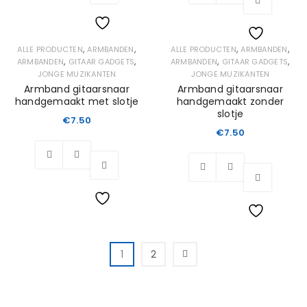
Wishlist
,
,
,
,
ALLE PRODUCTEN
ARMBANDEN
ALLE PRODUCTEN
ARMBANDEN
Wishlist
,
,
,
,
ARMBANDEN
GITAAR GADGETS
ARMBANDEN
GITAAR GADGETS
JONGE MUZIKANTEN
JONGE MUZIKANTEN
Armband gitaarsnaar
Armband gitaarsnaar
handgemaakt met slotje
handgemaakt zonder
slotje
€
7.50
€
7.50
Wishlist
Wishlist
1
2