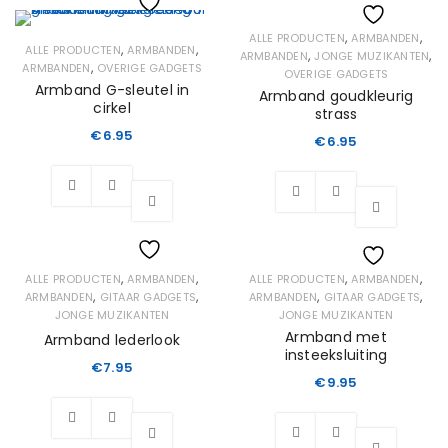
Wishlist
,
,
ALLE PRODUCTEN
ARMBANDEN
Wishlist
,
,
ALLE PRODUCTEN
ARMBANDEN
,
,
ARMBANDEN
JONGE MUZIKANTEN
,
ARMBANDEN
OVERIGE GADGETS
OVERIGE GADGETS
Armband G-sleutel in
Armband goudkleurig
cirkel
strass
€
6.95
€
6.95
,
,
,
,
ALLE PRODUCTEN
ARMBANDEN
ALLE PRODUCTEN
ARMBANDEN
Wishlist
Wishlist
,
,
,
,
ARMBANDEN
GITAAR GADGETS
ARMBANDEN
GITAAR GADGETS
JONGE MUZIKANTEN
JONGE MUZIKANTEN
Armband met
Armband lederlook
insteeksluiting
€
7.95
€
9.95