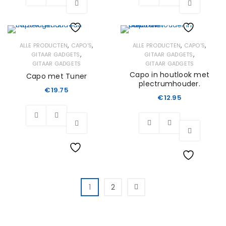
Wishlist
Wishlist
,
,
,
,
ALLE PRODUCTEN
CAPO'S
ALLE PRODUCTEN
CAPO'S
,
,
GITAAR GADGETS
GITAAR GADGETS
GITAAR GADGETS
GITAAR GADGETS
Capo in houtlook met
Capo met Tuner
plectrumhouder.
€
19.75
€
12.95
Wishlist
Wishlist
1
2