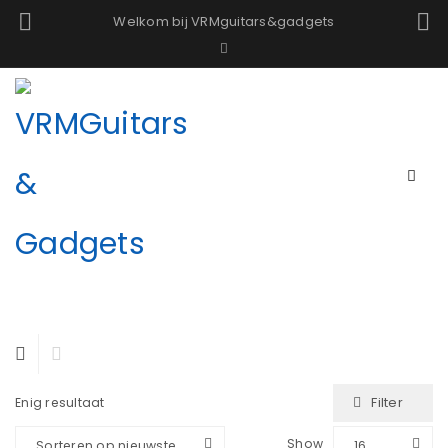
Welkom bij VRMguitars&gadgets
Filter
Enig resultaat
Show
Sorteren op nieuwste
16