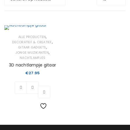
,
ALLE PRODUCTEN
,
DECORATIEF & CREATIEF
,
GITAAR GADGETS
,
JONGE MUZIKANTEN
NACHTLAMPJES
3D nachtlampje gitaar
€
27.95
Wishlist