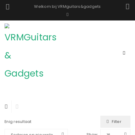
Welkom bij VRMguitars&gadgets
Filter
Enig resultaat
Show
Sorteren op nieuwste
16