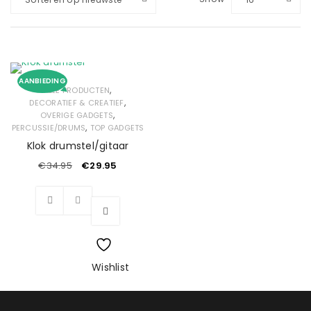
AANBIEDING
,
ALLE PRODUCTEN
,
DECORATIEF & CREATIEF
,
OVERIGE GADGETS
,
PERCUSSIE/DRUMS
TOP GADGETS
Klok drumstel/gitaar
€
34.95
€
29.95
Wishlist