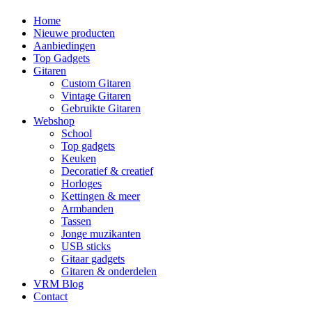
Home
Nieuwe producten
Aanbiedingen
Top Gadgets
Gitaren
Custom Gitaren
Vintage Gitaren
Gebruikte Gitaren
Webshop
School
Top gadgets
Keuken
Decoratief & creatief
Horloges
Kettingen & meer
Armbanden
Tassen
Jonge muzikanten
USB sticks
Gitaar gadgets
Gitaren & onderdelen
VRM Blog
Contact