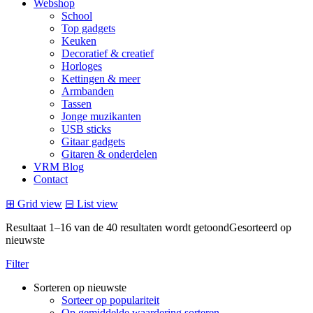
Webshop
School
Top gadgets
Keuken
Decoratief & creatief
Horloges
Kettingen & meer
Armbanden
Tassen
Jonge muzikanten
USB sticks
Gitaar gadgets
Gitaren & onderdelen
VRM Blog
Contact
⊞
Grid view
⊟
List view
Resultaat 1–16 van de 40 resultaten wordt getoond
Gesorteerd op
nieuwste
Filter
Sorteren op nieuwste
Sorteer op populariteit
Op gemiddelde waardering sorteren