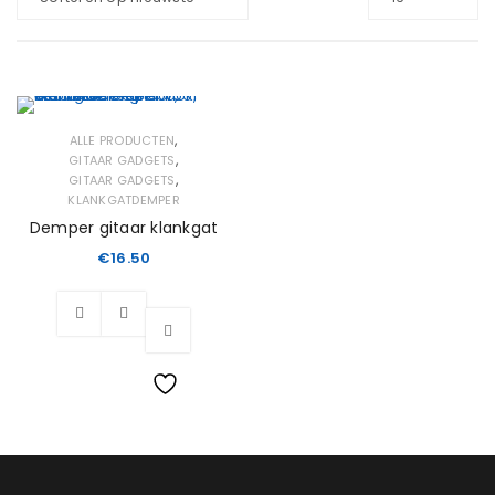
,
ALLE PRODUCTEN
,
GITAAR GADGETS
,
GITAAR GADGETS
KLANKGATDEMPER
Demper gitaar klankgat
€
16.50
Wishlist