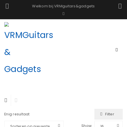
Welkom bij VRMguitars&gadgets
Filter
Enig resultaat
Show
Sorteren op nieuwste
16