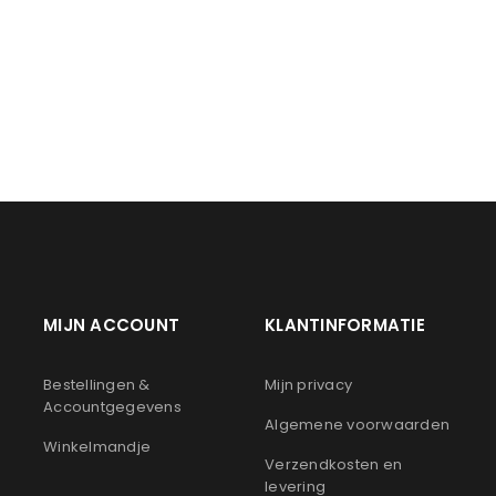
LOGIN
Gebruikersnaam of e-mailadres
*
Wachtwoord
*
Onthouden
LOGIN
MIJN ACCOUNT
KLANTINFORMATIE
JE WACHTWOORD VERGETEN?
n
Bestellingen &
Mijn privacy
Accountgegevens
Algemene voorwaarden
Winkelmandje
Verzendkosten en
levering