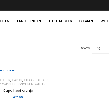
UCTEN
AANBIEDINGEN
TOP GADGETS
GITAREN
WEB
Show
16
,
,
,
ODUCTEN
CAPO'S
GITAAR GADGETS
,
R GADGETS
JONGE MUZIKANTEN
Capo haai oranje
€
7.95