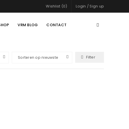
Wishlist (0)
Login
/
Sign up
SHOP
VRM BLOG
CONTACT
Filter
Sorteren op nieuwste