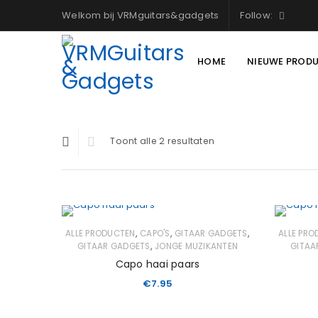
Welkom bij VRMguitars&gadgets
Follow:
HOME
NIEUWE PROD
Toont alle 2 resultaten
,
,
,
ALLE PRODUCTEN
CAPO'S
GITAAR GADGETS
ALLE PR
,
GITAAR GADGETS
JONGE MUZIKANTEN
GITAA
Capo haai paars
€
7.95