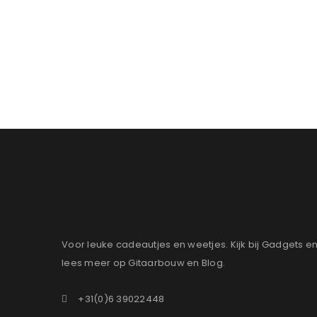
Voor leuke cadeautjes en weetjes. Kijk bij Gadgets e
lees meer op Gitaarbouw en Blog.
+31(0)6 39022448