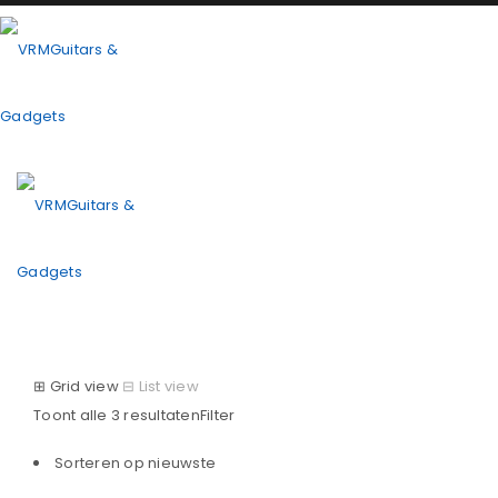
⊞
Grid view
⊟
List view
Toont alle 3 resultaten
Filter
Sorteren op nieuwste