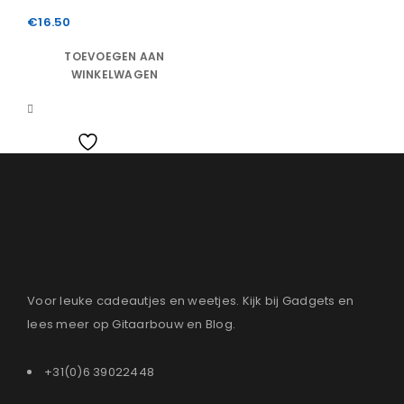
€
16.50
TOEVOEGEN AAN
WINKELWAGEN
Vergelijk
Wishlist
Voor leuke cadeautjes en weetjes. Kijk bij Gadgets en
lees meer op Gitaarbouw en Blog.
+31(0)6 39022448