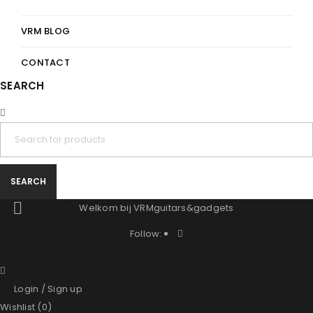
VRM BLOG
CONTACT
SEARCH
Welkom bij VRMguitars&gadgets
Follow:
Login
/
Sign up
Wishlist (0)