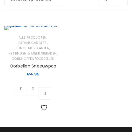
,
ALLE PRODUCTEN
,
GITAAR GADGETS
,
JONGE MUZIKANTEN
,
KETTINGEN & MEER SIERADEN
OORKNOPPEN/OORBELLEN
Oorbellen Sneeuwpop
€
4.95
Wishlist