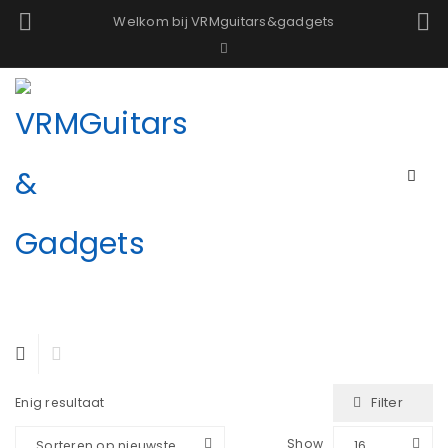
Welkom bij VRMguitars&gadgets
Filter
Enig resultaat
Show
Sorteren op nieuwste
16