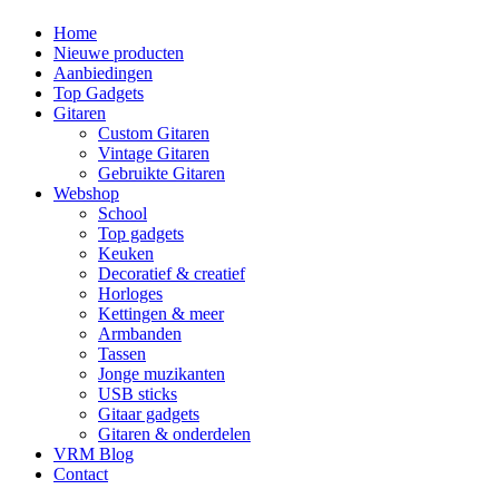
Home
Nieuwe producten
Aanbiedingen
Top Gadgets
Gitaren
Custom Gitaren
Vintage Gitaren
Gebruikte Gitaren
Webshop
School
Top gadgets
Keuken
Decoratief & creatief
Horloges
Kettingen & meer
Armbanden
Tassen
Jonge muzikanten
USB sticks
Gitaar gadgets
Gitaren & onderdelen
VRM Blog
Contact