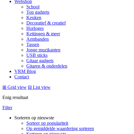
Webshop
School
Top gadgets
Keuken
Decoratief & creatief
Horloges
Kettingen & meer
Armbanden
Tassen
Jonge muzikanten
USB sticks
Gitaar gadgets
Gitaren & onderdelen
VRM Blog
Contact
⊞
Grid view
⊟
List view
Enig resultaat
Filter
Sorteren op nieuwste
Sorteer op populariteit
Op gemiddelde waardering sorteren
Sorteren op nieuwste