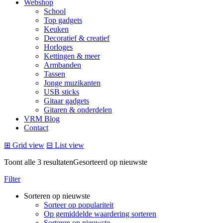
Webshop
School
Top gadgets
Keuken
Decoratief & creatief
Horloges
Kettingen & meer
Armbanden
Tassen
Jonge muzikanten
USB sticks
Gitaar gadgets
Gitaren & onderdelen
VRM Blog
Contact
⊞
Grid view
⊟
List view
Toont alle 3 resultaten
Gesorteerd op nieuwste
Filter
Sorteren op nieuwste
Sorteer op populariteit
Op gemiddelde waardering sorteren
Sorteren op nieuwste