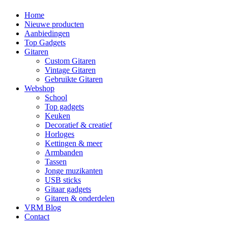
Home
Nieuwe producten
Aanbiedingen
Top Gadgets
Gitaren
Custom Gitaren
Vintage Gitaren
Gebruikte Gitaren
Webshop
School
Top gadgets
Keuken
Decoratief & creatief
Horloges
Kettingen & meer
Armbanden
Tassen
Jonge muzikanten
USB sticks
Gitaar gadgets
Gitaren & onderdelen
VRM Blog
Contact