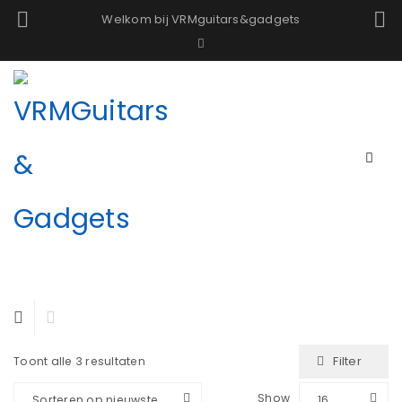
Welkom bij VRMguitars&gadgets
Filter
Toont alle 3 resultaten
Show
Sorteren op nieuwste
16