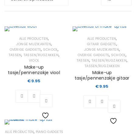
,
,
ALLE PRODUCTEN
ALLE PRODUCTEN
,
,
JONGE MUZIKANTEN
GITAAR GADGETS
,
,
,
OVERIGE GADGETS
SCHOOL
JONGE MUZIKANTEN
,
,
,
,
TASSEN
TASSEN/RUGZAKKEN
OVERIGE GADGETS
SCHOOL
,
,
VIOOL
TASSEN
TASSEN/RUGZAKKEN
TASSEN/RUGZAKKEN
Make-up
tasje/pennenzakje viool
Make-up
tasje/pennenzakje gitaar
€
9.95
€
9.95
Wishlist
Wishlist
,
ALLE PRODUCTEN
PIANO GADGETS