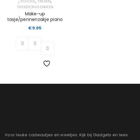
,
,
,
SCHOOL
TASSEN
TASSEN/RUGZAKKEN
Make-up
tasje/pennenzakje piano
€
9.95
Wishlist
Voor leuke cadeautjes en weetjes. Kijk bij Gadgets en lees