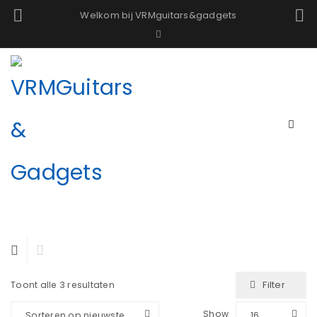
Welkom bij VRMguitars&gadgets
Filter
Toont alle 3 resultaten
Show
Sorteren op nieuwste
16