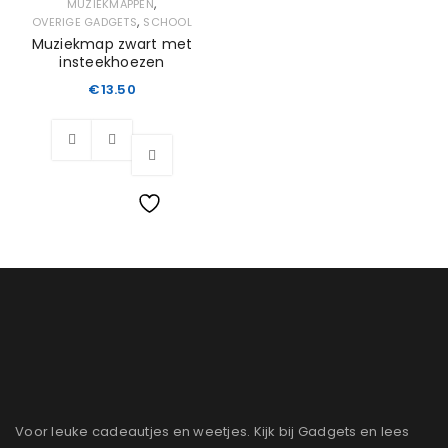
,
MUZIEKMAPPEN
,
OVERIGE GADGETS
SCHOOL
Muziekmap zwart met
insteekhoezen
€
13.50
Wishlist
Voor leuke cadeautjes en weetjes. Kijk bij Gadgets en lees