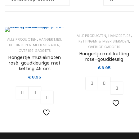
,
,
ALLE PRODUCTEN
HANGERTJES
,
,
ALLE PRODUCTEN
HANGERTJES
,
KETTINGEN & MEER SIERADEN
,
KETTINGEN & MEER SIERADEN
OVERIGE GADGETS
OVERIGE GADGETS
Hangertje met ketting
Hangertje muzieknoten
rose-goudkleurig
rosé-goudkleurige met
€
6.95
ketting 45 cm
€
8.95
Wishlist
Wishlist