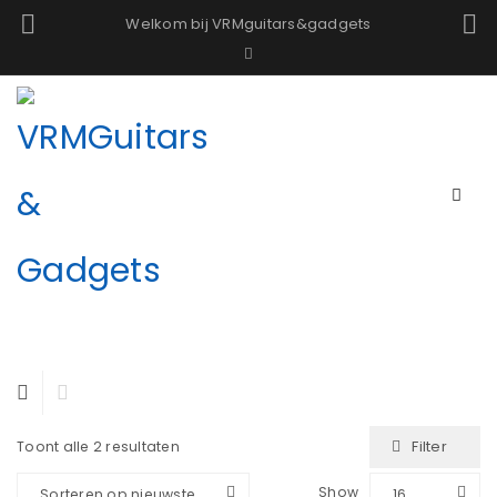
Welkom bij VRMguitars&gadgets
Filter
Toont alle 2 resultaten
Show
Sorteren op nieuwste
16