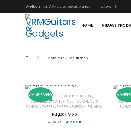
Welkom bij VRMguitars&gadgets
Follow:
HOME
NIEUWE PROD
Toont alle 7 resultaten
AANBIEDING
AANBIE
,
,
AANBIEDINGEN
ALLE PRODUCTEN
AAN
,
,
JONGE MUZIKANTEN
OVERIGE GADGETS
GITAA
,
,
,
SCHOOL
TASSEN
TASSEN/RUGZAKKEN
VIOOL
SCHO
Rugzak viool
€
39.95
€
24.50