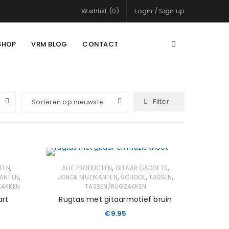
Wishlist (0)
Login
/
Sign up
SHOP
VRM BLOG
CONTACT
Filter
Sorteren op nieuwste
,
,
,
TEN
ALLE PRODUCTEN
GITAAR GADGETS
,
,
,
,
KANTEN
JONGE MUZIKANTEN
SCHOOL
TASSEN
ZAKKEN
TASSEN/RUGZAKKEN
art
Rugtas met gitaarmotief bruin
€
9.95