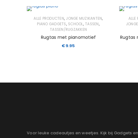
,
,
ALLE PRODUCTEN
JONGE MUZIKANTEN
ALLE
,
,
,
PIANO GADGETS
SCHOOL
TASSEN
JONGE
TASSEN/RUGZAKKEN
Rugtas met pianomotief
Rugtas 
€
9.95
Voor leuke cadeautjes en weetjes. Kijk bij Gadgets e