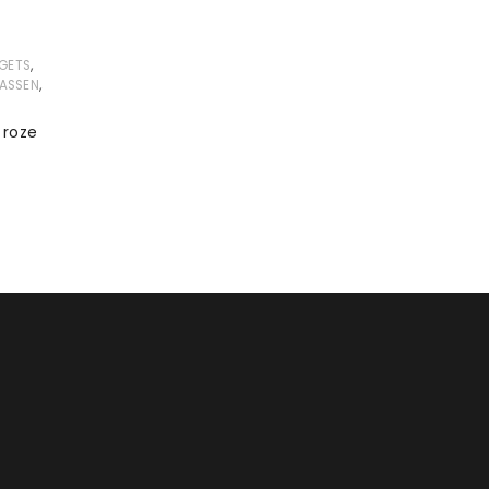
,
GETS
,
ASSEN
 roze