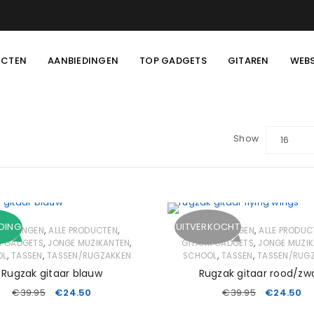
UCTEN
AANBIEDINGEN
TOP GADGETS
GITAREN
WEB
Show
16
DING
UITVERKOCHT
,
,
,
BIEDINGEN
ALLE PRODUCTEN
AANBIEDINGEN
ALLE PRODUC
,
,
,
R GADGETS
JONGE MUZIKANTEN
GITAAR GADGETS
JONGE MUZI
,
,
,
,
OL
TASSEN
TASSEN/RUGZAKKEN
SCHOOL
TASSEN
TASSEN/RUG
Rugzak gitaar blauw
Rugzak gitaar rood/zw
€
39.95
€
24.50
€
39.95
€
24.50