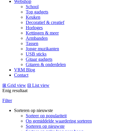
Webshop
School
Top gadgets
Keuken
Decoratief & creatief
Horloges
Kettingen & meer
Armbanden
Tassen
Jonge muzikanten
USB sticks
Gitaar gadgets
Gitaren & onderdelen
VRM Blog
Contact
⊞
Grid view
⊟
List view
Enig resultaat
Filter
Sorteren op nieuwste
Sorteer op populariteit
Op gemiddelde waardering sorteren
Sorteren op nieuwste