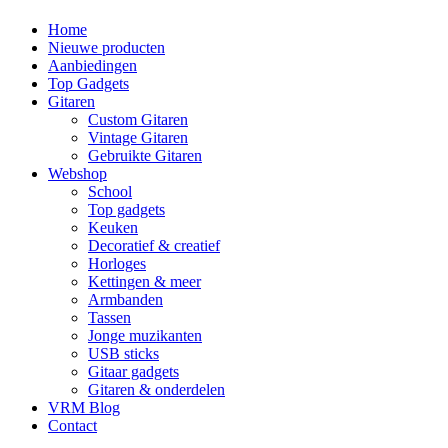
Home
Nieuwe producten
Aanbiedingen
Top Gadgets
Gitaren
Custom Gitaren
Vintage Gitaren
Gebruikte Gitaren
Webshop
School
Top gadgets
Keuken
Decoratief & creatief
Horloges
Kettingen & meer
Armbanden
Tassen
Jonge muzikanten
USB sticks
Gitaar gadgets
Gitaren & onderdelen
VRM Blog
Contact