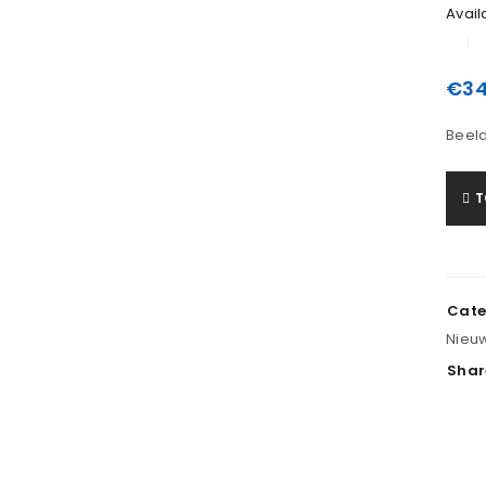
Availa
€
34
Beeld
T
LOGIN
Gebruikersnaam of e-mailadres
*
Cate
Nieu
Shar
Wachtwoord
*