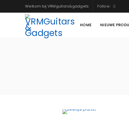
Welkom bij VRMguitars&gadgets
Follow:
HOME
NIEUWE PROD