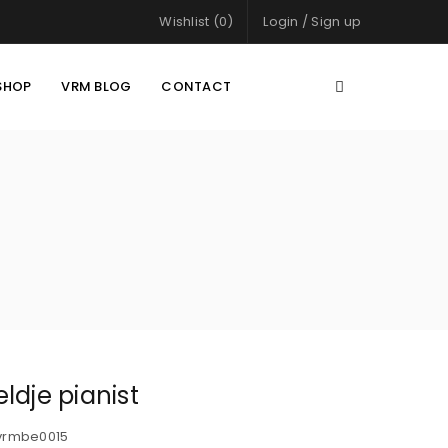
Wishlist (0)
Login
/
Sign up
SHOP
VRM BLOG
CONTACT
ldje pianist
vrmbe0015