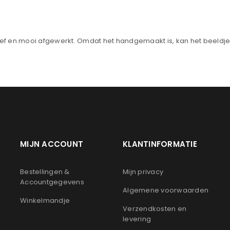
Onthouden
LOGIN
JE WACHTWOORD VERGETEN?
f en mooi afgewerkt. Omdat het handgemaakt is, kan het beeldje z
MIJN ACCOUNT
KLANTINFORMATIE
n
Bestellingen &
Mijn privacy
Accountgegevens
Algemene voorwaarden
Winkelmandje
Verzendkosten en
levering