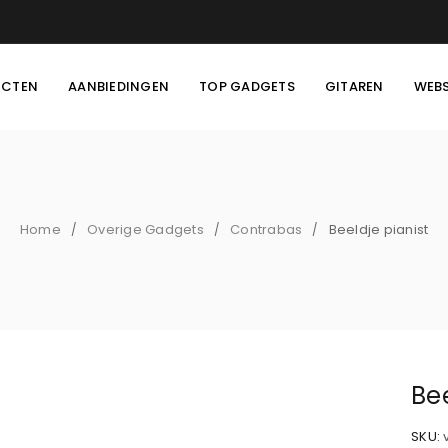
UCTEN
AANBIEDINGEN
TOP GADGETS
GITAREN
WEB
Home
Overige Gadgets
Contrabas
Beeldje pianist
/
/
/
Bee
SKU: