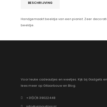
BESCHRIJVING
Handgemaakt beeldje van een pianist. Zeer decoratie
beeldje.
Voor leuke cadeautjes en weetjes. Kijk bij Gadgets e
lees meer op Gitaarbouw en Blog.
+31(0)6 39022448
info@vrmguitars.nl