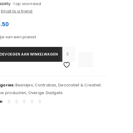
bility:
1 op voorraad
Email to a friend
.50
je van een pianist.
OEVOEGEN AAN WINKELWAGEN

			<i class="fa fa-retweet"></i><span class="ts-tooltip button-tooltip">Vergelijk</span>		
gories:
Beeldjes
,
Contrabas
,
Decoratief & Creatief
,
we producten
,
Overige Gadgets
e: