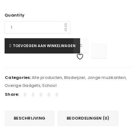
Quantity
TOEVOEGEN AAN WINKELWAGEN

			<i class="fa fa-retweet"></i><span class="ts-tooltip button-tooltip">Vergelijk</span>		
Categories:
Alle producten
,
Bladwijzer
,
Jonge muzikanten
,
Overige Gadgets
,
School
Share:
BESCHRIJVING
BEOORDELINGEN (0)