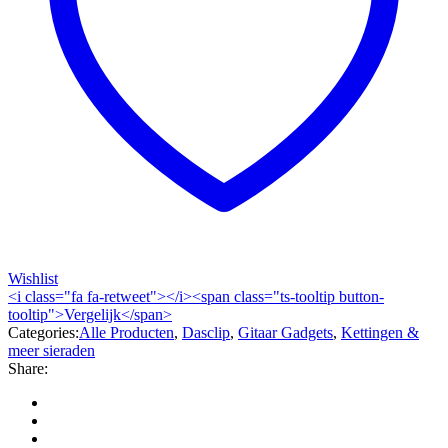
Wishlist
<i class="fa fa-retweet"></i><span class="ts-tooltip button-
tooltip">Vergelijk</span>
Categories:
Alle Producten
,
Dasclip
,
Gitaar Gadgets
,
Kettingen &
meer sieraden
Share: