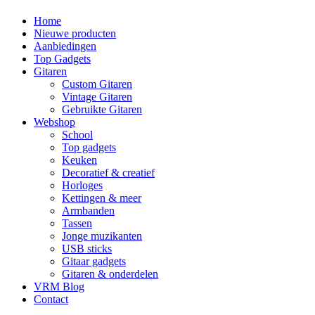
Home
Nieuwe producten
Aanbiedingen
Top Gadgets
Gitaren
Custom Gitaren
Vintage Gitaren
Gebruikte Gitaren
Webshop
School
Top gadgets
Keuken
Decoratief & creatief
Horloges
Kettingen & meer
Armbanden
Tassen
Jonge muzikanten
USB sticks
Gitaar gadgets
Gitaren & onderdelen
VRM Blog
Contact