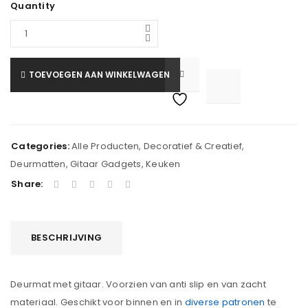
Quantity
TOEVOEGEN AAN WINKELWAGEN

			<i class="fa fa-retweet"></i><span class="ts-tooltip button-tooltip">Vergelijk</span>		
Categories:
Alle Producten
,
Decoratief & Creatief
,
Deurmatten
,
Gitaar Gadgets
,
Keuken
Share:
BESCHRIJVING
Deurmat met gitaar. Voorzien van anti slip en van zacht
materiaal. Geschikt voor binnen en in
diverse patronen
te