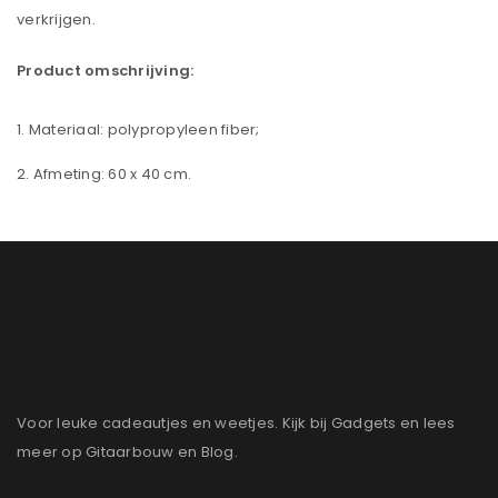
verkrijgen.
Product omschrijving:
Materiaal: polypropyleen fiber;
Afmeting: 60 x 40 cm.
Voor leuke cadeautjes en weetjes. Kijk bij Gadgets en lees
meer op Gitaarbouw en Blog.