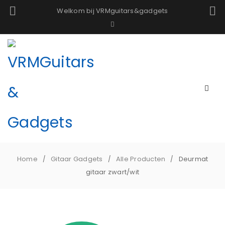
Welkom bij VRMguitars&gadgets
Home
Gitaar Gadgets
Alle Producten
Deurmat
/
/
/
gitaar zwart/wit