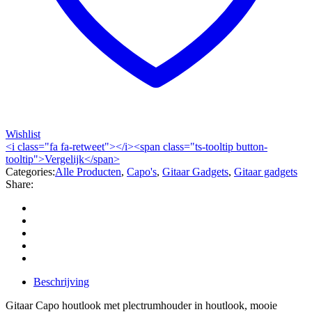
Wishlist
<i class="fa fa-retweet"></i><span class="ts-tooltip button-
tooltip">Vergelijk</span>
Categories:
Alle Producten
,
Capo's
,
Gitaar Gadgets
,
Gitaar gadgets
Share:
Beschrijving
Gitaar Capo houtlook met plectrumhouder in houtlook, mooie