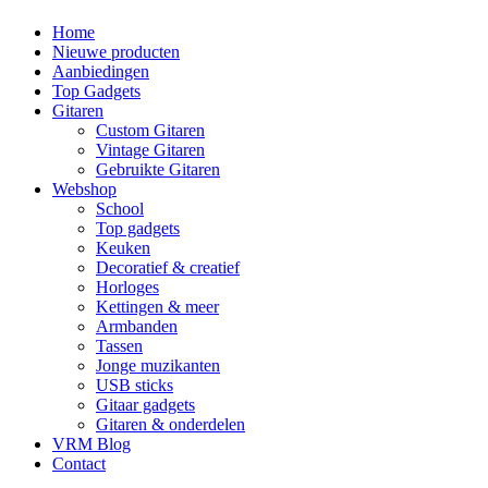
Home
Nieuwe producten
Aanbiedingen
Top Gadgets
Gitaren
Custom Gitaren
Vintage Gitaren
Gebruikte Gitaren
Webshop
School
Top gadgets
Keuken
Decoratief & creatief
Horloges
Kettingen & meer
Armbanden
Tassen
Jonge muzikanten
USB sticks
Gitaar gadgets
Gitaren & onderdelen
VRM Blog
Contact