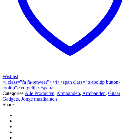
Wishlist
<i class="fa fa-retweet"></i><span class="ts-tooltip button-
tooltip">Vergelijk</span>
Categories:
Alle Producten
,
Armbanden
,
Armbanden
,
Gitaar
Gadgets
,
Jonge muzikanten
Share: