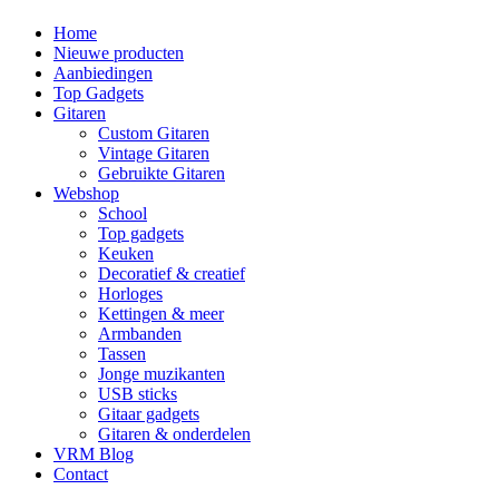
Home
Nieuwe producten
Aanbiedingen
Top Gadgets
Gitaren
Custom Gitaren
Vintage Gitaren
Gebruikte Gitaren
Webshop
School
Top gadgets
Keuken
Decoratief & creatief
Horloges
Kettingen & meer
Armbanden
Tassen
Jonge muzikanten
USB sticks
Gitaar gadgets
Gitaren & onderdelen
VRM Blog
Contact