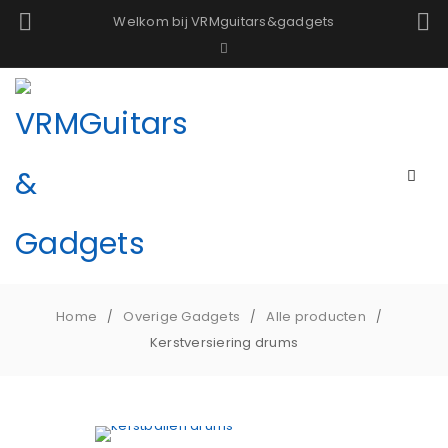
Welkom bij VRMguitars&gadgets
Home
Overige Gadgets
Alle producten
/
/
/
Kerstversiering drums