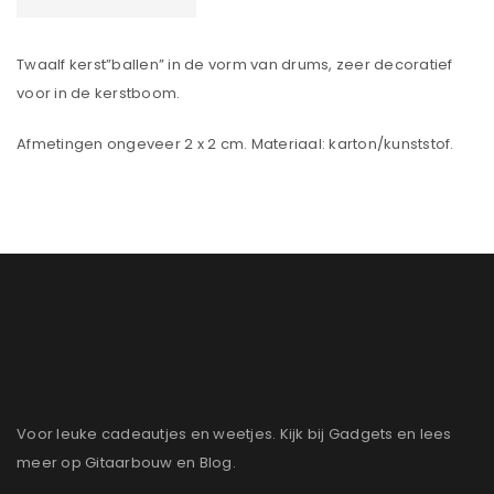
Twaalf kerst”ballen” in de vorm van drums, zeer decoratief
voor in de kerstboom.
Afmetingen ongeveer 2 x 2 cm. Materiaal: karton/kunststof.
Voor leuke cadeautjes en weetjes. Kijk bij Gadgets en lees
meer op Gitaarbouw en Blog.