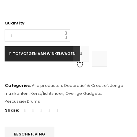
Quantity
TOEVOEGEN AAN WINKELWAGEN

			<i class="fa fa-retweet"></i><span class="ts-tooltip button-tooltip">Vergelijk</span>		
Categories:
Alle producten
,
Decoratief & Creatief
,
Jonge
muzikanten
,
Kerst/lichtsnoer
,
Overige Gadgets
,
Percussie/Drums
Share:
BESCHRIJVING