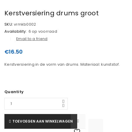
Kerstversiering drums groot
SKU:
vrmkb0002
Availability:
6 op voorraad
Email to a friend
€
16.50
Kerstversiering in de vorm van drums. Materiaal: kunststof.
Quantity
TOEVOEGEN AAN WINKELWAGEN

			<i class="fa fa-retweet"></i><span class="ts-tooltip button-tooltip">Vergelijk</span>		