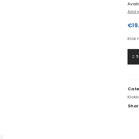
Availa
Add y
€
19
Klok 
T
Cate
LOGIN
Klok
Shar
Gebruikersnaam of e-mailadres
*
Wachtwoord
*