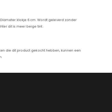
. Diameter klokje 6 cm. Wordt geleverd zonder
ter dit is meer beige tint.
ten die dit product gekocht hebben, kunnen een
n.