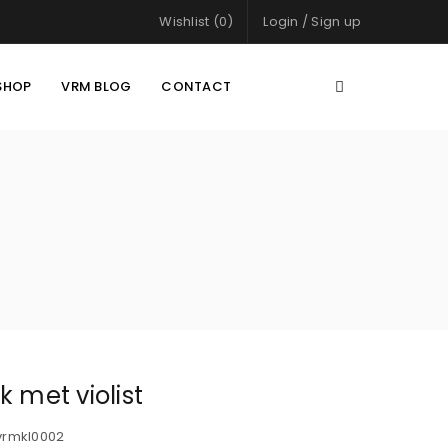
Wishlist (0)
Login
/
Sign up
SHOP
VRM BLOG
CONTACT
k met violist
vrmkl0002