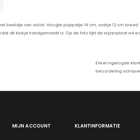
Onthouden
LOGIN
t beeldje van violist. Hoogte poppetje 14 cm, voetje 12 cm breed
at dit klokje handgemaakt is. Op de foto lijkt de wijzerplaat wit ech
JE WACHTWOORD VERGETEN?
Enkel ingelogde klan
beoordeling schrijve
MIJN ACCOUNT
KLANTINFORMATIE