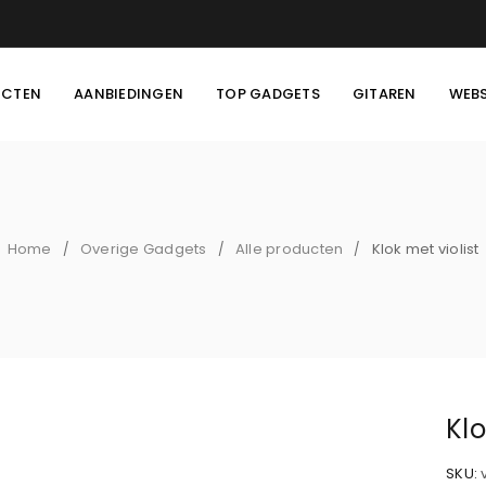
UCTEN
AANBIEDINGEN
TOP GADGETS
GITAREN
WEB
Home
Overige Gadgets
Alle producten
Klok met violist
/
/
/
Klo
SKU: