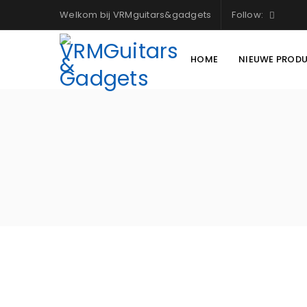
Welkom bij VRMguitars&gadgets
Follow:
HOME
NIEUWE PROD