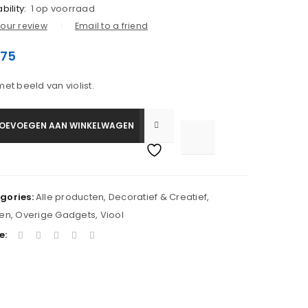
bility:
1 op voorraad
our review
Email to a friend
.75
met beeld van violist.
OEVOEGEN AAN WINKELWAGEN

			<i class="fa fa-retweet"></i><span class="ts-tooltip button-tooltip">Vergelijk</span>		
gories:
Alle producten
,
Decoratief & Creatief
,
ken
,
Overige Gadgets
,
Viool
e: