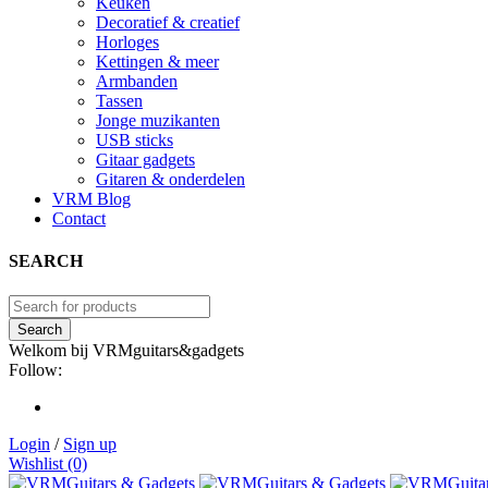
Keuken
Decoratief & creatief
Horloges
Kettingen & meer
Armbanden
Tassen
Jonge muzikanten
USB sticks
Gitaar gadgets
Gitaren & onderdelen
VRM Blog
Contact
SEARCH
Welkom bij VRMguitars&gadgets
Follow:
Login
/
Sign up
Wishlist (0)