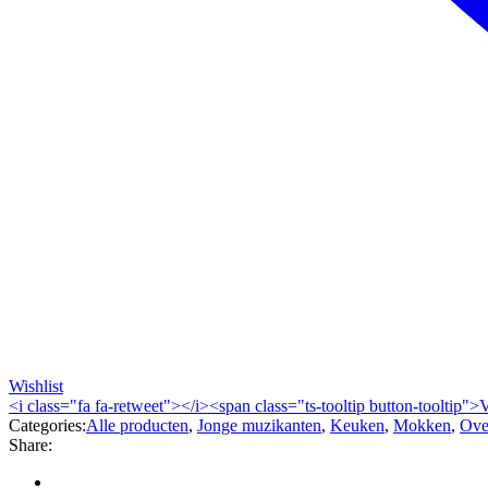
Wishlist
<i class="fa fa-retweet"></i><span class="ts-tooltip button-tooltip">
Categories:
Alle producten
,
Jonge muzikanten
,
Keuken
,
Mokken
,
Ove
Share: