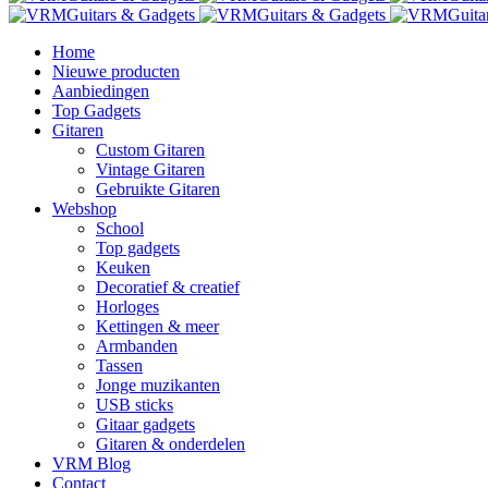
Home
Nieuwe producten
Aanbiedingen
Top Gadgets
Gitaren
Custom Gitaren
Vintage Gitaren
Gebruikte Gitaren
Webshop
School
Top gadgets
Keuken
Decoratief & creatief
Horloges
Kettingen & meer
Armbanden
Tassen
Jonge muzikanten
USB sticks
Gitaar gadgets
Gitaren & onderdelen
VRM Blog
Contact