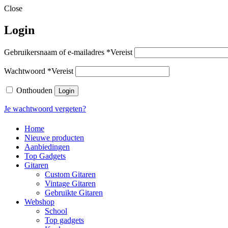
Close
Login
Gebruikersnaam of e-mailadres
*
Vereist
Wachtwoord
*
Vereist
Onthouden
Login
Je wachtwoord vergeten?
Home
Nieuwe producten
Aanbiedingen
Top Gadgets
Gitaren
Custom Gitaren
Vintage Gitaren
Gebruikte Gitaren
Webshop
School
Top gadgets