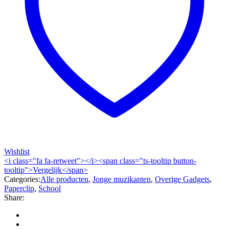
Wishlist
<i class="fa fa-retweet"></i><span class="ts-tooltip button-
tooltip">Vergelijk</span>
Categories:
Alle producten
,
Jonge muzikanten
,
Overige Gadgets
,
Paperclip
,
School
Share: