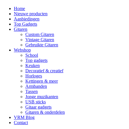
Home
Nieuwe producten
Aanbiedingen
Top Gadgets
Gitaren
Custom Gitaren
Vintage Gitaren
Gebruikte Gitaren
Webshop
School
Top gadgets
Keuken
Decoratief & creatief
Horloges
Kettingen & meer
Armbanden
Tassen
Jonge muzikanten
USB sticks
Gitaar gadgets
Gitaren & onderdelen
VRM Blog
Contact