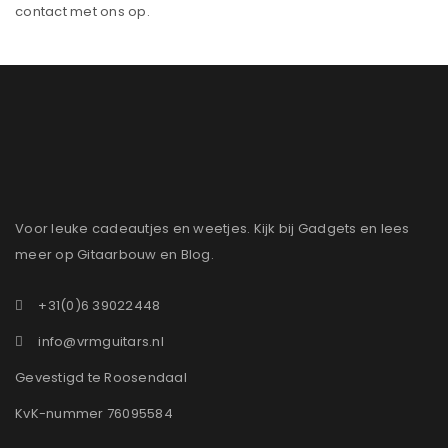
contact met ons op.
Voor leuke cadeautjes en weetjes. Kijk bij Gadgets en lees
meer op Gitaarbouw en Blog.
+31(0)6 39022448
info@vrmguitars.nl
Gevestigd te Roosendaal
KvK-nummer 76095584