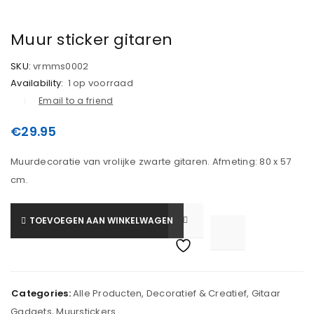
Muur sticker gitaren
SKU:
vrmms0002
Availability:
1 op voorraad
Email to a friend
€
29.95
Muurdecoratie van vrolijke zwarte gitaren. Afmeting: 80 x 57
cm.
TOEVOEGEN AAN WINKELWAGEN

			<i class="fa fa-retweet"></i><span class="ts-tooltip button-tooltip">Vergelijk</span>		
Categories:
Alle Producten
,
Decoratief & Creatief
,
Gitaar
Gadgets
,
Muurstickers