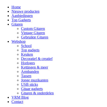
Home
Nieuwe producten
Aanbiedingen
Top Gadgets
Gitaren
Custom Gitaren
Vintage Gitaren
Gebruikte Gitaren
Webshop
School
Top gadgets
Keuken
Decoratief & creatief
Horloges
Kettingen & meer
Armbanden
Tassen
Jonge muzikanten
USB sticks
Gitaar gadgets
Gitaren & onderdelen
VRM Blog
Contact