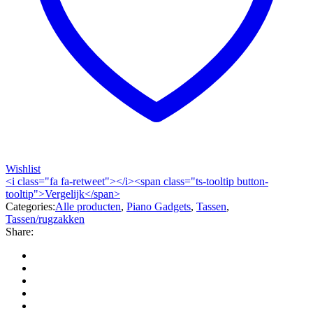
Wishlist
<i class="fa fa-retweet"></i><span class="ts-tooltip button-
tooltip">Vergelijk</span>
Categories:
Alle producten
,
Piano Gadgets
,
Tassen
,
Tassen/rugzakken
Share: