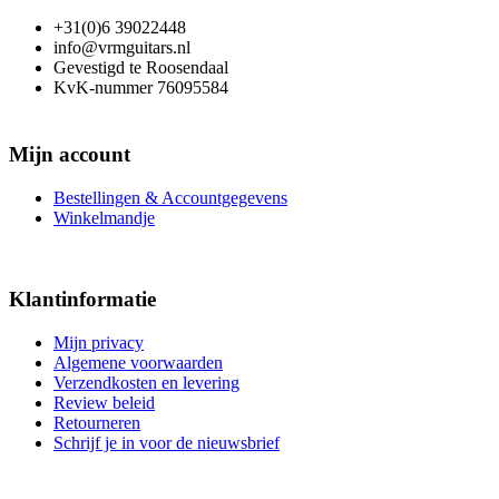
+31(0)6 39022448
info@vrmguitars.nl
Gevestigd te Roosendaal
KvK-nummer 76095584
Mijn account
Bestellingen & Accountgegevens
Winkelmandje
Klantinformatie
Mijn privacy
Algemene voorwaarden
Verzendkosten en levering
Review beleid
Retourneren
Schrijf je in voor de nieuwsbrief