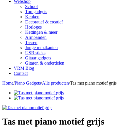
Webshop
School
Top gadgets
Keuken
Decoratief & creatief
Horloges
Kettingen & meer
Armbanden
Tassen
Jonge muzikanten
USB sticks
Gitaar gadgets
Gitaren & onderdelen
VRM Blog
Contact
Home
/
Piano Gadgets
/
Alle producten
/
Tas met piano motief grijs
Tas met piano motief grijs