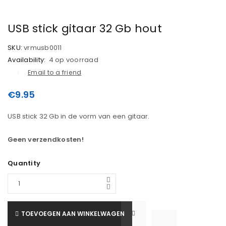
USB stick gitaar 32 Gb hout
SKU:
vrmusb0011
Availability:
4 op voorraad
Email to a friend
€
9.95
USB stick 32 Gb in de vorm van een gitaar.
Geen verzendkosten!
Quantity
TOEVOEGEN AAN WINKELWAGEN

			<i class="fa fa-retweet"></i><span class="ts-tooltip button-tooltip">Vergelijk</span>		