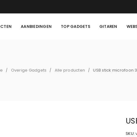
UCTEN
AANBIEDINGEN
TOP GADGETS
GITAREN
WEB
e
Overige Gadgets
Alle producten
USB stick microfoon 
/
/
/
US
SKU: