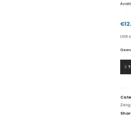
Availa
€
12
USB s
Geen
T
LOGIN
Gebruikersnaam of e-mailadres
*
Cate
Zang
Wachtwoord
*
Shar