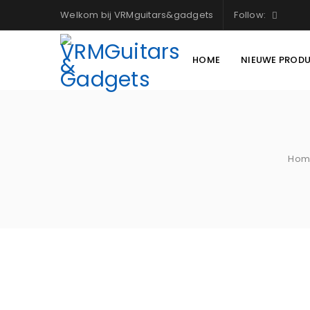
Welkom bij VRMguitars&gadgets
Follow:
HOME
NIEUWE PROD
Hom