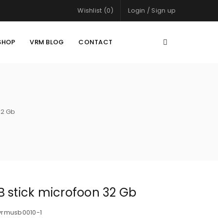
Wishlist (0)
Login
/
Sign up
SHOP
VRM BLOG
CONTACT
32 Gb
B stick microfoon 32 Gb
vrmusb0010-1