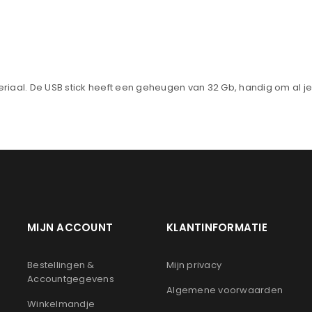
Onthouden
LOGIN
JE WACHTWOORD VERGETEN?
riaal. De USB stick heeft een geheugen van 32 Gb, handig om al je
MIJN ACCOUNT
KLANTINFORMATIE
n
Bestellingen &
Mijn privacy
Accountgegevens
Algemene voorwaarden
Winkelmandje