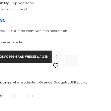
bility:
1 op voorraad
Email to a friend
.95
tick 32 Gb in de vorm van een microfoon.
 verzenkosten!
OEVOEGEN AAN WINKELWAGEN

			<i class="fa fa-retweet"></i><span class="ts-tooltip button-tooltip">Vergelijk</span>		
gories:
Alle producten
,
Overige Gadgets
,
USB sticks
,
e: