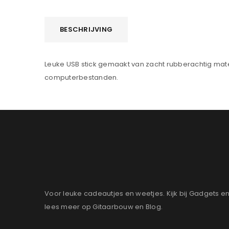
BESCHRIJVING
Leuke USB stick gemaakt van zacht rubberachtig mate
computerbestanden.
Voor leuke cadeautjes en weetjes. Kijk bij Gadgets e
lees meer op Gitaarbouw en Blog.