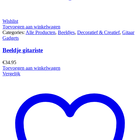
Wishlist
Toevoegen aan winkelwagen
Categories:
Alle Producten
,
Beeldjes
,
Decoratief & Creatief
,
Gitaar
Gadgets
Beeldje gitariste
€
34.95
Toevoegen aan winkelwagen
Vergelijk