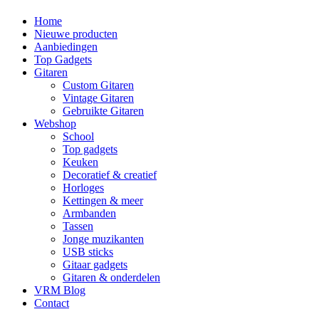
Home
Nieuwe producten
Aanbiedingen
Top Gadgets
Gitaren
Custom Gitaren
Vintage Gitaren
Gebruikte Gitaren
Webshop
School
Top gadgets
Keuken
Decoratief & creatief
Horloges
Kettingen & meer
Armbanden
Tassen
Jonge muzikanten
USB sticks
Gitaar gadgets
Gitaren & onderdelen
VRM Blog
Contact