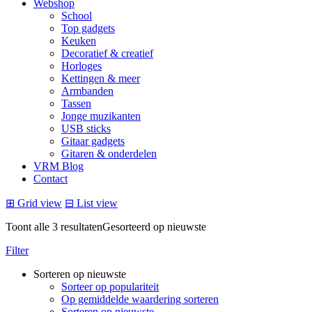
Webshop
School
Top gadgets
Keuken
Decoratief & creatief
Horloges
Kettingen & meer
Armbanden
Tassen
Jonge muzikanten
USB sticks
Gitaar gadgets
Gitaren & onderdelen
VRM Blog
Contact
⊞
Grid view
⊟
List view
Toont alle 3 resultaten
Gesorteerd op nieuwste
Filter
Sorteren op nieuwste
Sorteer op populariteit
Op gemiddelde waardering sorteren
Sorteren op nieuwste