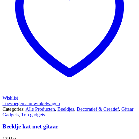
Wishlist
Toevoegen aan winkelwagen
Categories:
Alle Producten
,
Beeldjes
,
Decoratief & Creatief
,
Gitaar
Gadgets
,
Top gadgets
Beeldje kat met gitaar
€
29.95