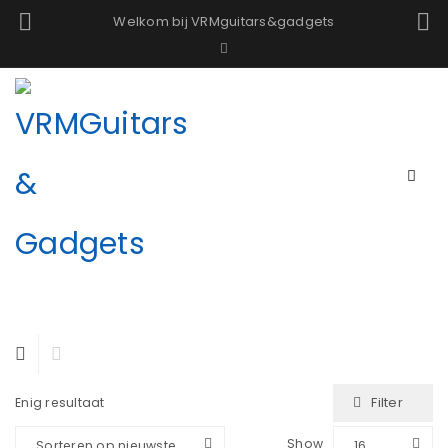
Welkom bij VRMguitars&gadgets
Filter
Enig resultaat
Show
Sorteren op nieuwste
16