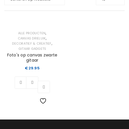
,
ALLE PRODUCTEN
,
CANVAS DRIELUIK
,
DECORATIEF & CREATIEF
GITAAR GADGETS
Foto's op canvas zwarte
gitaar
€
29.95
Wishlist