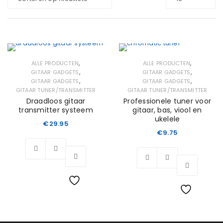
,
,
ALLE PRODUCTEN
ALLE PRODUCTEN
,
,
GITAAR GADGETS
GITAAR GADGETS
,
,
GITAAR GADGETS
GITAAR GADGETS
GITAAR TUNER/TRANSMITTER
GITAAR TUNER/TRANSMITTER
Draadloos gitaar
Professionele tuner voor
transmitter systeem
gitaar, bas, viool en
ukelele
€
29.95
€
9.75
Wishlist
Wishlist