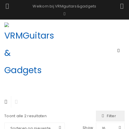
Welkom bij VRMguitars&gadgets
Filter
Toont alle 2 resultaten
Show
Sorteren op nieuwste
16