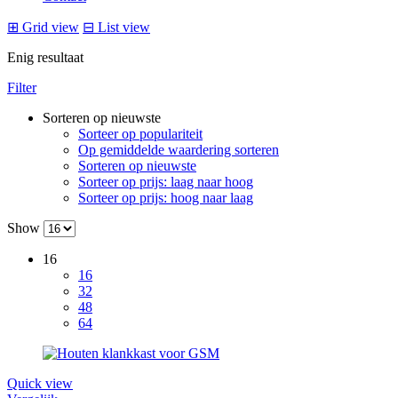
⊞
Grid view
⊟
List view
Enig resultaat
Filter
Sorteren op nieuwste
Sorteer op populariteit
Op gemiddelde waardering sorteren
Sorteren op nieuwste
Sorteer op prijs: laag naar hoog
Sorteer op prijs: hoog naar laag
Show
16
16
32
48
64
Quick view