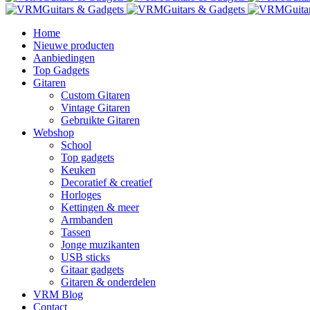
Home
Nieuwe producten
Aanbiedingen
Top Gadgets
Gitaren
Custom Gitaren
Vintage Gitaren
Gebruikte Gitaren
Webshop
School
Top gadgets
Keuken
Decoratief & creatief
Horloges
Kettingen & meer
Armbanden
Tassen
Jonge muzikanten
USB sticks
Gitaar gadgets
Gitaren & onderdelen
VRM Blog
Contact