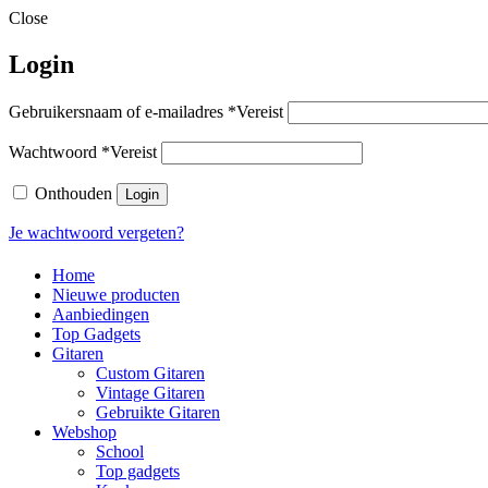
Close
Login
Gebruikersnaam of e-mailadres
*
Vereist
Wachtwoord
*
Vereist
Onthouden
Login
Je wachtwoord vergeten?
Home
Nieuwe producten
Aanbiedingen
Top Gadgets
Gitaren
Custom Gitaren
Vintage Gitaren
Gebruikte Gitaren
Webshop
School
Top gadgets