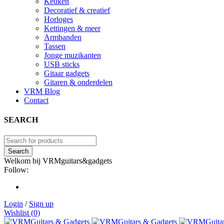
Keuken
Decoratief & creatief
Horloges
Kettingen & meer
Armbanden
Tassen
Jonge muzikanten
USB sticks
Gitaar gadgets
Gitaren & onderdelen
VRM Blog
Contact
SEARCH
Welkom bij VRMguitars&gadgets
Follow:
Login
/
Sign up
Wishlist (0)