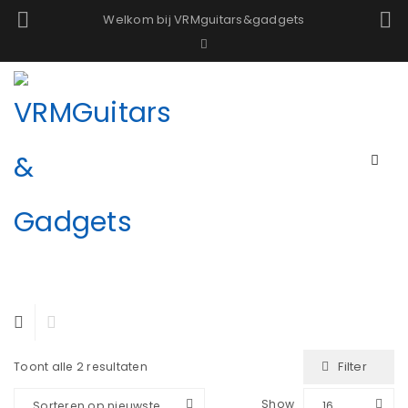
Welkom bij VRMguitars&gadgets
Filter
Toont alle 2 resultaten
Show
Sorteren op nieuwste
16