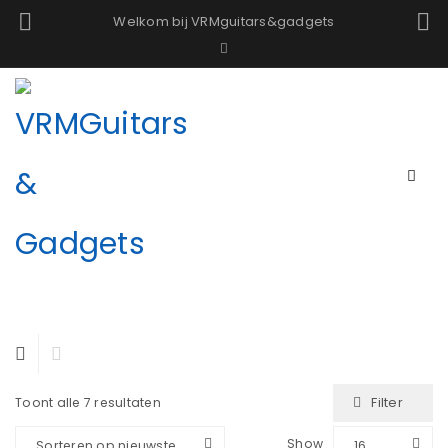
Welkom bij VRMguitars&gadgets
Filter
Toont alle 7 resultaten
Show
Sorteren op nieuwste
16