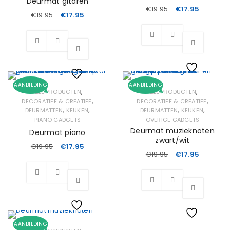
Deurmat gitaren
€
19.95
€
17.95
€
19.95
€
17.95
Wishlist
AANBIEDING
AANBIEDING
Wishlist
,
,
ALLE PRODUCTEN
ALLE PRODUCTEN
,
,
DECORATIEF & CREATIEF
DECORATIEF & CREATIEF
,
,
,
,
DEURMATTEN
KEUKEN
DEURMATTEN
KEUKEN
PIANO GADGETS
OVERIGE GADGETS
Deurmat muzieknoten
Deurmat piano
zwart/wit
€
19.95
€
17.95
€
19.95
€
17.95
Wishlist
AANBIEDING
Wishlist