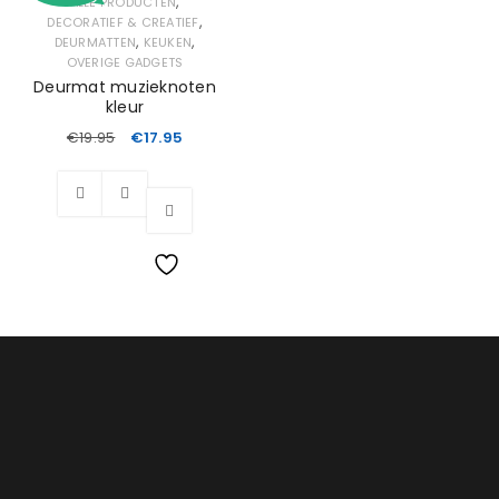
,
ALLE PRODUCTEN
,
DECORATIEF & CREATIEF
,
,
DEURMATTEN
KEUKEN
OVERIGE GADGETS
Deurmat muzieknoten
kleur
€
19.95
€
17.95
Wishlist