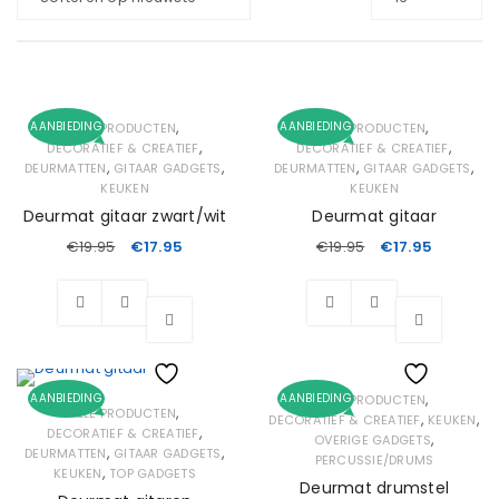
,
,
AANBIEDING
AANBIEDING
ALLE PRODUCTEN
ALLE PRODUCTEN
,
,
DECORATIEF & CREATIEF
DECORATIEF & CREATIEF
,
,
,
,
DEURMATTEN
GITAAR GADGETS
DEURMATTEN
GITAAR GADGETS
KEUKEN
KEUKEN
Deurmat gitaar zwart/wit
Deurmat gitaar
€
19.95
€
17.95
€
19.95
€
17.95
,
AANBIEDING
AANBIEDING
ALLE PRODUCTEN
Wishlist
Wishlist
,
ALLE PRODUCTEN
,
,
DECORATIEF & CREATIEF
KEUKEN
,
DECORATIEF & CREATIEF
,
OVERIGE GADGETS
,
,
DEURMATTEN
GITAAR GADGETS
PERCUSSIE/DRUMS
,
KEUKEN
TOP GADGETS
Deurmat drumstel