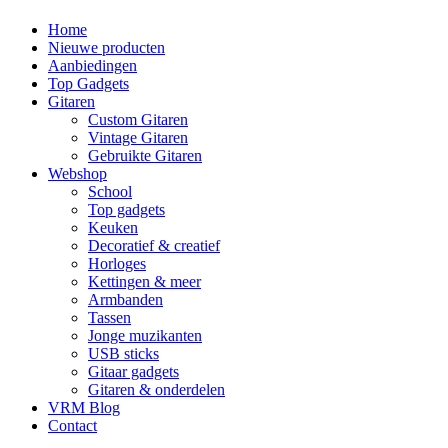
Home
Nieuwe producten
Aanbiedingen
Top Gadgets
Gitaren
Custom Gitaren
Vintage Gitaren
Gebruikte Gitaren
Webshop
School
Top gadgets
Keuken
Decoratief & creatief
Horloges
Kettingen & meer
Armbanden
Tassen
Jonge muzikanten
USB sticks
Gitaar gadgets
Gitaren & onderdelen
VRM Blog
Contact