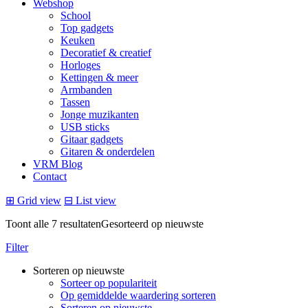
Webshop
School
Top gadgets
Keuken
Decoratief & creatief
Horloges
Kettingen & meer
Armbanden
Tassen
Jonge muzikanten
USB sticks
Gitaar gadgets
Gitaren & onderdelen
VRM Blog
Contact
⊞
Grid view
⊟
List view
Toont alle 7 resultaten
Gesorteerd op nieuwste
Filter
Sorteren op nieuwste
Sorteer op populariteit
Op gemiddelde waardering sorteren
Sorteren op nieuwste