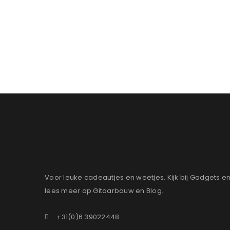
Voor leuke cadeautjes en weetjes. Kijk bij Gadgets e
lees meer op Gitaarbouw en Blog.
+31(0)6 39022448