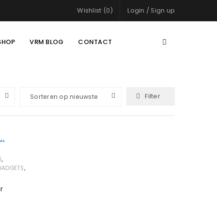
Wishlist (0)
Login
/
Sign up
SHOP
VRM BLOG
CONTACT
Filter
Sorteren op nieuwste
,
S
,
GADGETS
r