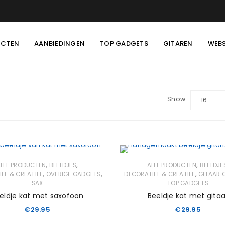
UCTEN
AANBIEDINGEN
TOP GADGETS
GITAREN
WEB
Show
16
,
,
,
LLE PRODUCTEN
BEELDJES
ALLE PRODUCTEN
BEELDJE
,
,
,
EF & CREATIEF
OVERIGE GADGETS
DECORATIEF & CREATIEF
GITAAR 
SAX
TOP GADGETS
eldje kat met saxofoon
Beeldje kat met gitaa
€
29.95
€
29.95