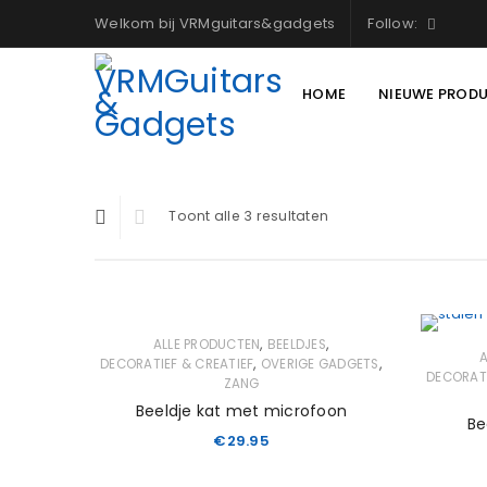
Welkom bij VRMguitars&gadgets
Follow:
HOME
NIEUWE PROD
Toont alle 3 resultaten
,
,
ALLE PRODUCTEN
BEELDJES
A
,
,
DECORATIEF & CREATIEF
OVERIGE GADGETS
DECORATI
ZANG
Beeldje kat met microfoon
Be
€
29.95