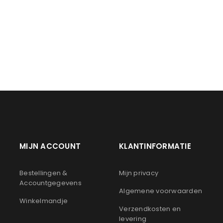
LOGIN
Gebruikersnaam of e-mailadres
*
Wachtwoord
*
Onthouden
LOGIN
MIJN ACCOUNT
KLANTINFORMATIE
JE WACHTWOORD VERGETEN?
n
Bestellingen &
Mijn privacy
Accountgegevens
Algemene voorwaarden
Winkelmandje
Verzendkosten en
levering