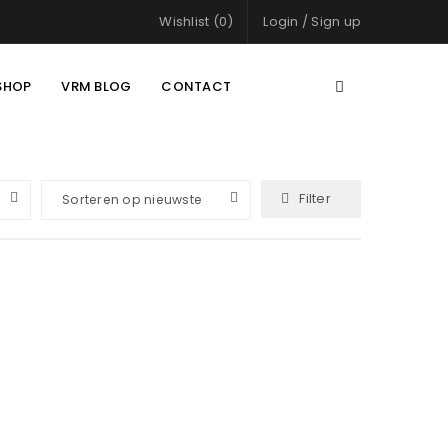
Wishlist (0)
Login
/
Sign up
SHOP
VRM BLOG
CONTACT
Filter
Sorteren op nieuwste