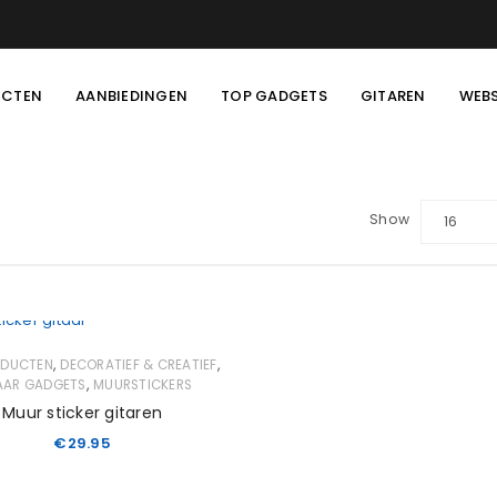
UCTEN
AANBIEDINGEN
TOP GADGETS
GITAREN
WEB
Show
16
,
,
ODUCTEN
DECORATIEF & CREATIEF
,
AAR GADGETS
MUURSTICKERS
Muur sticker gitaren
€
29.95