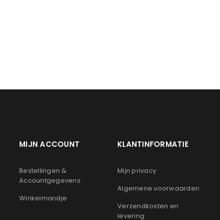
LOGIN
Gebruikersnaam of e-mailadres
*
Wachtwoord
*
Onthouden
LOGIN
MIJN ACCOUNT
KLANTINFORMATIE
JE WACHTWOORD VERGETEN?
n
Bestellingen &
Mijn privacy
Accountgegevens
Algemene voorwaarden
Winkelmandje
Verzendkosten en
levering