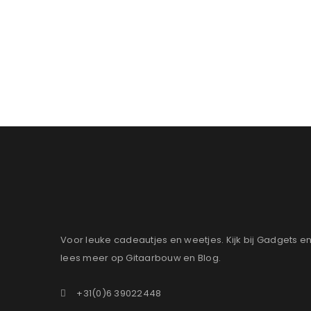
Voor leuke cadeautjes en weetjes. Kijk bij Gadgets e
lees meer op Gitaarbouw en Blog.
+31(0)6 39022448