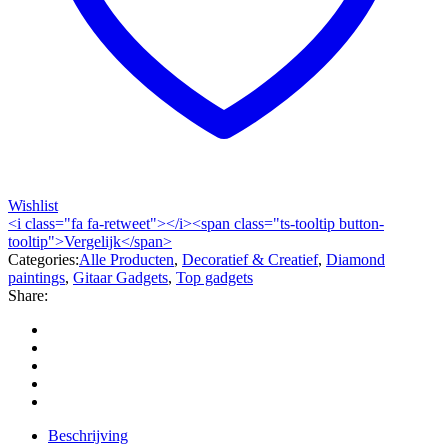
Wishlist
<i class="fa fa-retweet"></i><span class="ts-tooltip button-
tooltip">Vergelijk</span>
Categories:
Alle Producten
,
Decoratief & Creatief
,
Diamond
paintings
,
Gitaar Gadgets
,
Top gadgets
Share:
Beschrijving