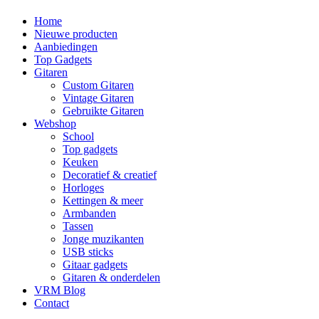
Home
Nieuwe producten
Aanbiedingen
Top Gadgets
Gitaren
Custom Gitaren
Vintage Gitaren
Gebruikte Gitaren
Webshop
School
Top gadgets
Keuken
Decoratief & creatief
Horloges
Kettingen & meer
Armbanden
Tassen
Jonge muzikanten
USB sticks
Gitaar gadgets
Gitaren & onderdelen
VRM Blog
Contact