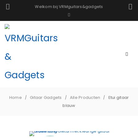
Welkom bij VRMguitars&gadgets
Home
Gitaar Gadgets
Alle Producten
Etui gitaar
/
/
/
blauw