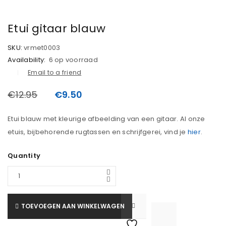
AANBIEDING
Etui gitaar blauw
SKU:
vrmet0003
Availability:
6 op voorraad
Email to a friend
€
12.95
€
9.50
Etui blauw met kleurige afbeelding van een gitaar. Al onze
etuis, bijbehorende rugtassen en schrijfgerei, vind je
hier
.
Quantity
TOEVOEGEN AAN WINKELWAGEN

			<i class="fa fa-retweet"></i><span class="ts-tooltip button-tooltip">Vergelijk</span>		