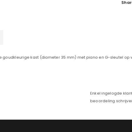
Shar
Wachtwoord
*
Onthouden
LOGIN
JE WACHTWOORD VERGETEN?
goudkleurige kast (diameter 35 mm) met piano en G-sleutel op wijz
Enkel ingelogde klan
beoordeling schrijve