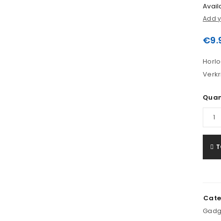
Availa
Add y
€
9.
Horlo
Verkr
Quan
T
LOGIN
Cate
Gebruikersnaam of e-mailadres
*
Gadg