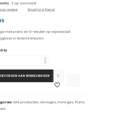
bility:
2 op voorraad
our review
Email to a friend
95
ge met piano en G-sleutel op wijzerplaat.
ijgbaar in diverse kleuren.
tity
OEVOEGEN AAN WINKELWAGEN

			<i class="fa fa-retweet"></i><span class="ts-tooltip button-tooltip">Vergelijk</span>		
gories:
Alle producten
,
Horloges
,
Horloges
,
Piano
ets