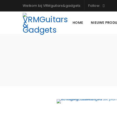
Welkom bij VRMguitars&gadgets
Follow:
HOME
NIEUWE PROD