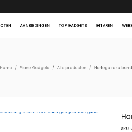
UCTEN
AANBIEDINGEN
TOP GADGETS
GITAREN
WEB
Home
Piano Gadgets
Alle producten
Horloge roze band
/
/
/
Ho
SKU: