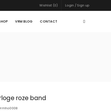
Wishlist (0)
Login
/
Sign up
SHOP
VRM BLOG
CONTACT
rloge roze band
vrmho0008