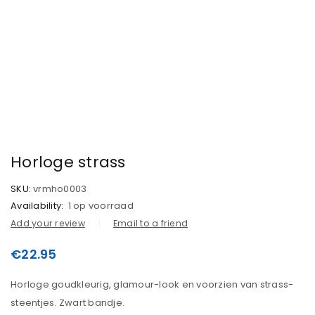
Horloge strass
SKU:
vrmho0003
Availability:
1 op voorraad
Add your review
Email to a friend
€
22.95
Horloge goudkleurig, glamour-look en voorzien van strass-
steentjes. Zwart bandje.