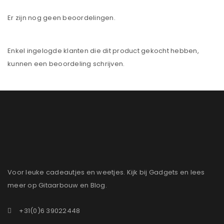
Er zijn nog geen beoordelingen.
Enkel ingelogde klanten die dit product gekocht hebben,
kunnen een beoordeling schrijven.
Voor leuke cadeautjes en weetjes. Kijk bij Gadgets en lees
meer op Gitaarbouw en Blog.
+31(0)6 39022448