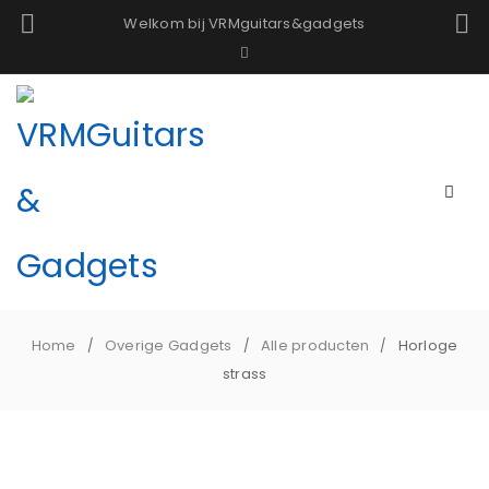
Welkom bij VRMguitars&gadgets
Home
Overige Gadgets
Alle producten
Horloge
/
/
/
strass