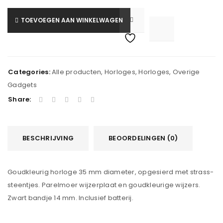
TOEVOEGEN AAN WINKELWAGEN

			<i class="fa fa-retweet"></i><span class="ts-tooltip button-tooltip">Vergelijk</span>		
Categories:
Alle producten
,
Horloges
,
Horloges
,
Overige
Gadgets
Share:
BESCHRIJVING
BEOORDELINGEN (0)
Goudkleurig horloge 35 mm diameter, opgesierd met strass-
steentjes. Parelmoer wijzerplaat en goudkleurige wijzers.
Zwart bandje 14 mm. Inclusief batterij.