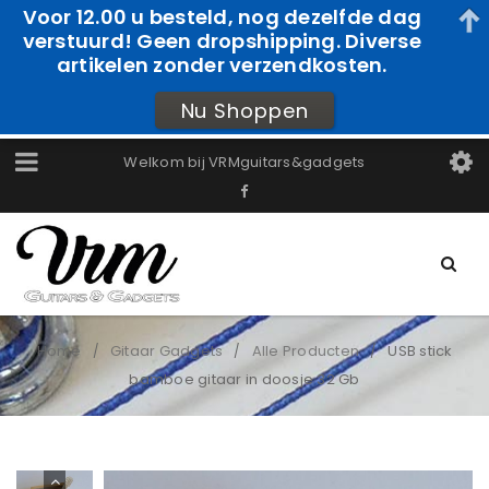
Voor 12.00 u besteld, nog dezelfde dag
verstuurd! Geen dropshipping. Diverse
artikelen zonder verzendkosten.
Nu Shoppen
Welkom bij VRMguitars&gadgets
Home
Gitaar Gadgets
Alle Producten
USB stick
/
/
/
bamboe gitaar in doosje 32 Gb