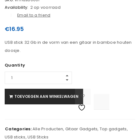
Availability:
2 op voorraad
Email to a friend
€
16.95
USB stick 32 Gb in de vorm van een gitaar in bamboe houten
doosje.
Quantity
TOEVOEGEN AAN WINKELWAGEN

			<i class="fa fa-retweet"></i><span class="ts-tooltip button-tooltip">Vergelijk</span>		
Categories:
Alle Producten
,
Gitaar Gadgets
,
Top gadgets
,
USB sticks
,
USB Sticks