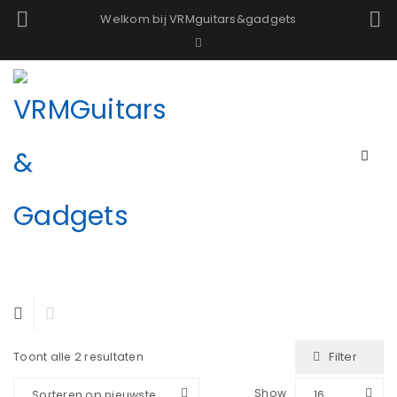
Welkom bij VRMguitars&gadgets
Filter
Toont alle 2 resultaten
Show
Sorteren op nieuwste
16