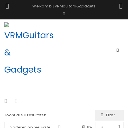
Welkom bij VRMguitars&gadgets
Filter
Toont alle 3 resultaten
Show
Sorteren op nieuwste
16